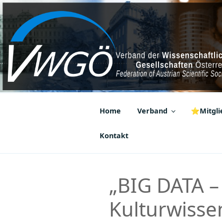
Zum
Inhalt
springen
VWGÖ
Federation of Austrian Scientif
Home
Verband
⭐Mitglie
Kontakt
„BIG DATA – 
Kulturwisse