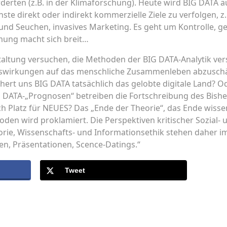
erten (z.B. in der Klimaforschung). Heute wird BIG DATA ä
te direkt oder indirekt kommerzielle Ziele zu verfolgen, z.
nd Seuchen, invasives Marketing. Es geht um Kontrolle, g
mung macht sich breit…
altung versuchen, die Methoden der BIG DATA-Analytik vers
uswirkungen auf das menschliche Zusammenleben abzuschä
chert uns BIG DATA tatsächlich das gelobte digitale Land? O
G DATA-„Prognosen“ betreiben die Fortschreibung des Bish
h Platz für NEUES? Das „Ende der Theorie“, das Ende wisse
den wird proklamiert. Die Perspektiven kritischer Sozial-
orie, Wissenschafts- und Informationsethik stehen daher i
n, Präsentationen, Scence-Datings.“
Tweet