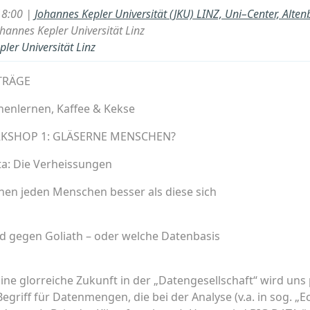
18:00 |
Johannes Kepler Universität (JKU) LINZ, Uni–Center, Alten
ohannes Kepler Universität Linz
pler Universität Linz
TRÄGE
nnenlernen, Kaffee & Kekse
 WORKSHOP 1: GLÄSERNE MENSCHEN?
ata: Die Verheissungen
ennen jeden Menschen besser als diese sich
d gegen Goliath – oder welche Datenbasis
 Eine glorreiche Zukunft in der „Datengesellschaft“ wird un
egriff für Datenmengen, die bei der Analyse (v.a. in sog. „E