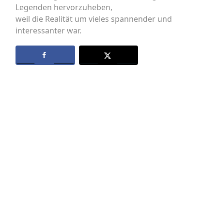
Legenden hervorzuheben,
weil die Realität um vieles spannender und
interessanter war.
Datenschutz
Kontakt