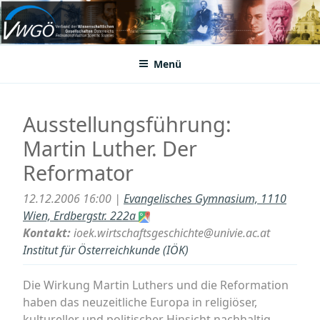
Zum
Inhalt
VWGÖ
Federation of Austrian Scientific Societies
springen
Menü
Ausstellungsführung:
Martin Luther. Der
Reformator
12.12.2006 16:00 |
Evangelisches Gymnasium, 1110
Wien, Erdbergstr. 222a
Kontakt:
ioek.wirtschaftsgeschichte@univie.ac.at
Institut für Österreichkunde (IÖK)
Die Wirkung Martin Luthers und die Reformation
haben das neuzeitliche Europa in religiöser,
kultureller und politischer Hinsicht nachhaltig