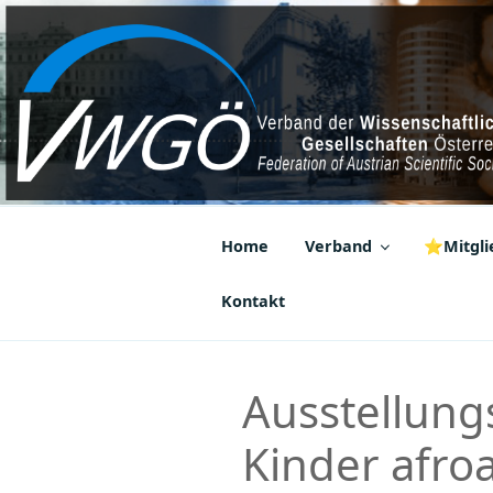
Zum
Inhalt
springen
VWGÖ
Federation of Austrian Scientif
Home
Verband
⭐Mitglie
Kontakt
Ausstellung
Kinder afro