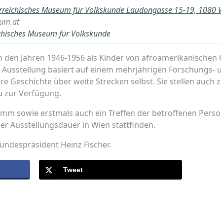
rreichisches Museum für Volkskunde Laudongasse 15-19, 1080
um.at
ichisches Museum für Volkskunde
n den Jahren 1946-1956 als Kinder von afroamerikanischen 
Ausstellung basiert auf einem mehrjährigen Forschungs- u
e Geschichte über weite Strecken selbst. Sie stellen auch 
u zur Verfügung.
amm sowie erstmals auch ein Treffen der betroffenen Pers
r Ausstellungsdauer in Wien stattfinden.
ndespräsident Heinz Fischer.
Tweet