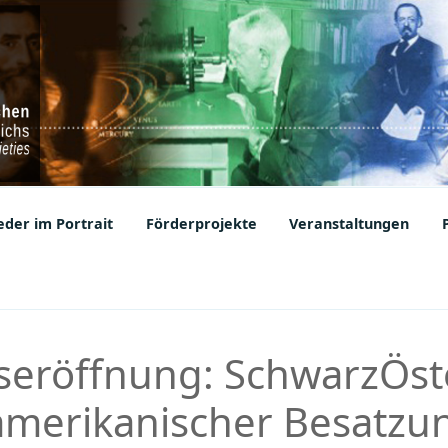
ic Societies
der im Portrait
Förderprojekte
Veranstaltungen
seröffnung: SchwarzÖste
amerikanischer Besatzu