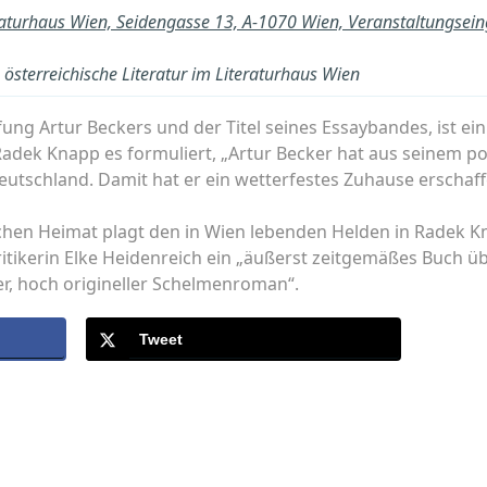
raturhaus Wien, Seidengasse 13, A-1070 Wien, Veranstaltungsei
österreichische Literatur im Literaturhaus Wien
g Artur Beckers und der Titel seines Essaybandes, ist ein
 Radek Knapp es formuliert, „Artur Becker hat aus seinem 
utschland. Damit hat er ein wetterfestes Zuhause erschaff
schen Heimat plagt den in Wien lebenden Helden in Radek
kritikerin Elke Heidenreich ein „äußerst zeitgemäßes Buch ü
ger, hoch origineller Schelmenroman“.
Tweet