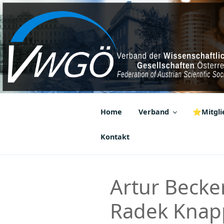
Zum
Inhalt
springen
VWGÖ
Federation of Austrian Scientif
Home
Verband
⭐Mitglie
Kontakt
Artur Becke
Radek Knapp