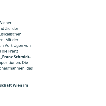
 Wiener
d Ziel der
usikalischen
rn. Mit der
nen Vorträgen von
 die Franz
 „
Franz Schmidt-
mpositionen. Die
 Tonaufnahmen, das
lschaft Wien im