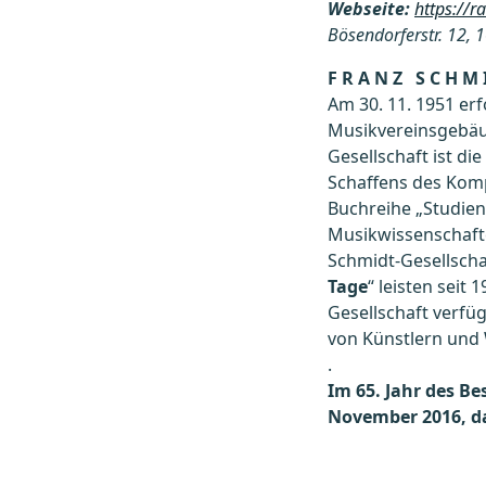
Webseite:
https://r
Bösendorferstr. 12, 
F R A N Z S C H M I 
Am 30. 11. 1951 er
Musikvereinsgebäud
Gesellschaft ist die
Schaffens des Kom
Buchreihe „Studien
Musikwissenschafte
Schmidt-Gesellschaf
Tage
“ leisten seit
Gesellschaft verfü
von Künstlern und 
.
Im 65. Jahr des B
November 2016, da