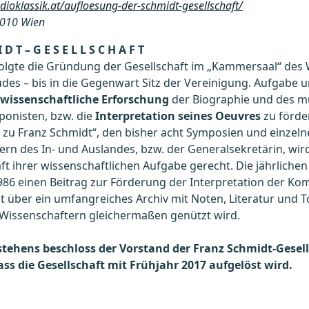
adioklassik.at/aufloesung-der-schmidt-gesellschaft/
1010 Wien
D T – G E S E L L S C H A F T
folgte die Gründung der Gesellschaft im „Kammersaal“ des
es – bis in die Gegenwart Sitz der Vereinigung. Aufgabe un
wissenschaftliche Erforschung
der Biographie und des m
ponisten, bzw. die
Interpretation seines Oeuvres
zu förde
 zu Franz Schmidt“, den bisher acht Symposien und einzel
rn des In- und Auslandes, bzw. der Generalsekretärin, wird
t ihrer wissenschaftlichen Aufgabe gerecht. Die jährlichen
 1986 einen Beitrag zur Förderung der Interpretation der Ko
gt über ein umfangreiches Archiv mit Noten, Literatur und
Wissenschaftern gleichermaßen genützt wird.
estehens beschloss der Vorstand der Franz Schmidt-Gesel
ss die Gesellschaft mit Frühjahr 2017 aufgelöst wird.