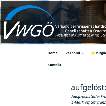
Zum
Inhalt
springen
VWGÖ
Federation of Austrian Scientif
Home
Verband
⭐Mitglie
Kontakt
aufgelöst
Ansprechstelle:
Fra
E-Mail:
office@franz