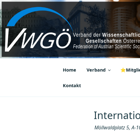
Zum
Inhalt
springen
VWGÖ
Federation of Austrian Scientif
Home
Verband
⭐Mitglie
Kontakt
Internati
Möllwaldplatz 5, A-