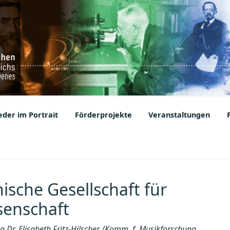
ic Societies
der im Portrait
Förderprojekte
Veranstaltungen
ische Gesellschaft für
senschaft
.Dr. Elisabeth Fritz-Hilscher /Komm. f. Musikforschung