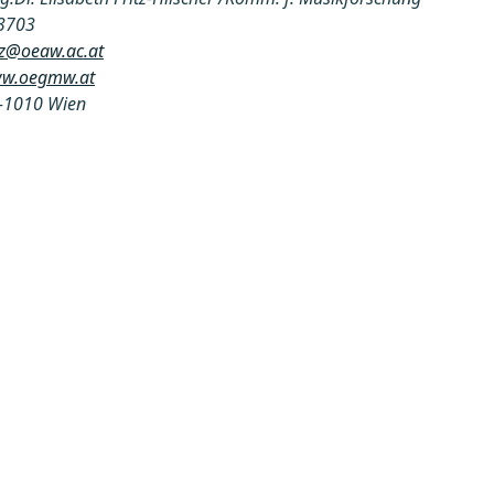
3703
itz@oeaw.ac.at
ww.oegmw.at
A-1010 Wien