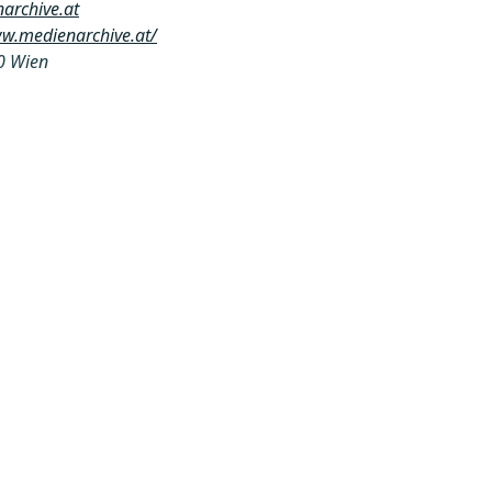
archive.at
ww.medienarchive.at/
0 Wien