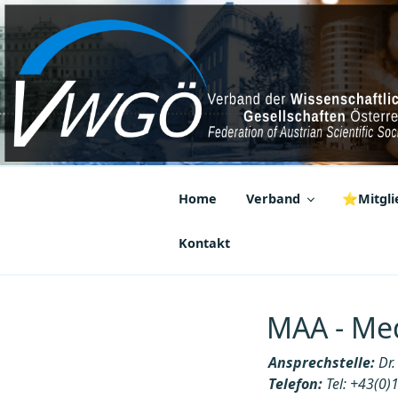
Zum
Inhalt
springen
VWGÖ
Federation of Austrian Scientif
Home
Verband
⭐Mitglie
Kontakt
MAA - Med
Ansprechstelle:
Dr.
Telefon:
Tel: +43(0)