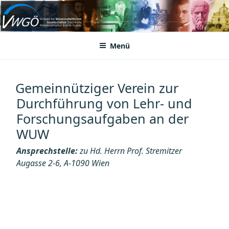
Zum
Inhalt
VWGÖ
Federation of Austrian Scientific Societies
springen
Menü
Gemeinnütziger Verein zur
Durchführung von Lehr- und
Forschungsaufgaben an der
WUW
Ansprechstelle:
zu Hd. Herrn Prof. Stremitzer
Augasse 2-6, A-1090 Wien