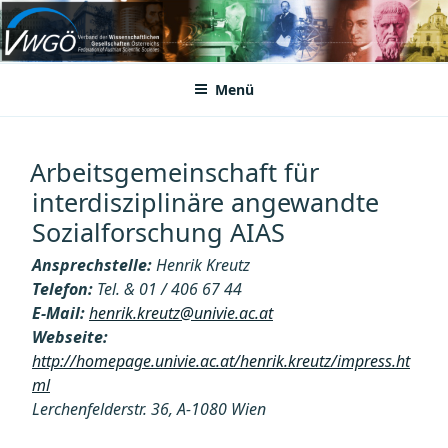
Zum
Inhalt
VWGÖ
Federation of Austrian Scientific Societies
springen
Menü
Arbeitsgemeinschaft für
interdisziplinäre angewandte
Sozialforschung AIAS
Ansprechstelle:
Henrik Kreutz
Telefon:
Tel. & 01 / 406 67 44
E-Mail:
henrik.kreutz@univie.ac.at
Webseite:
http://homepage.univie.ac.at/henrik.kreutz/impress.ht
ml
Lerchenfelderstr. 36, A-1080 Wien