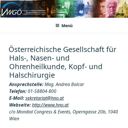
Zum
Inhalt
VWGÖ
Federation of Austrian Scientific Societies
springen
Menü
Österreichische Gesellschaft für
Hals-, Nasen- und
Ohrenheilkunde, Kopf- und
Halschirurgie
Ansprechstelle:
Mag. Andrea Balcar
Telefon:
01-58804-800
E-Mail:
sekretariat@hno.at
Webseite:
http://www.hno.at
c/o Mondial Congress & Events, Operngasse 20b, 1040
Wien