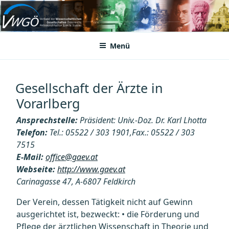
Zum
Inhalt
VWGÖ
Federation of Austrian Scientific Societies
springen
Menü
Gesellschaft der Ärzte in
Vorarlberg
Ansprechstelle:
Präsident: Univ.-Doz. Dr. Karl Lhotta
Telefon:
Tel.: 05522 / 303 1901,Fax.: 05522 / 303
7515
E-Mail:
office@gaev.at
Webseite:
http://www.gaev.at
Carinagasse 47, A-6807 Feldkirch
Der Verein, dessen Tätigkeit nicht auf Gewinn
ausgerichtet ist, bezweckt: • die Förderung und
Pflege der ärztlichen Wissenschaft in Theorie und