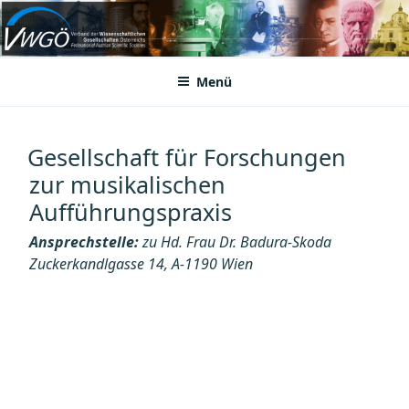
Zum
Inhalt
VWGÖ
Federation of Austrian Scientific Societies
springen
Menü
Gesellschaft für Forschungen
zur musikalischen
Aufführungspraxis
Ansprechstelle:
zu Hd. Frau Dr. Badura-Skoda
Zuckerkandlgasse 14, A-1190 Wien