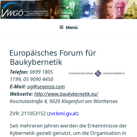
Zum
Inhalt
VWGÖ
Federation of Austrian Scientific Societies
springen
Menü
Europäisches Forum für
Baukybernetik
Telefon:
0699 1805
1199, 05 9090 4450
E-Mail:
og@seqenza.com
Webseite:
http://www.baukybernetik.eu/
Koschutastraße 4, 9020 Klagenfurt am Wörthersee
ZVR: 211053152 (
zvr.bmi.gv.at
)
Seit mehreren Jahren werden die Erkenntnisse der
Kybernetik gezielt genutzt, um die Organisation in