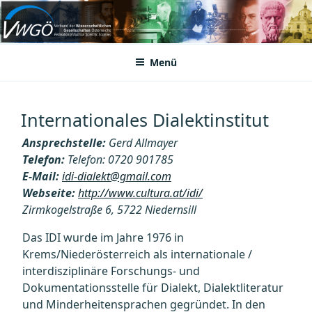
Zum
Inhalt
VWGÖ
Federation of Austrian Scientific Societies
springen
Menü
Internationales Dialektinstitut
Ansprechstelle:
Gerd Allmayer
Telefon:
Telefon: 0720 901785
E-Mail:
idi-dialekt@gmail.com
Webseite:
http://www.cultura.at/idi/
Zirmkogelstraße 6, 5722 Niedernsill
Das IDI wurde im Jahre 1976 in
Krems/Niederösterreich als internationale /
interdisziplinäre Forschungs- und
Dokumentationsstelle für Dialekt, Dialektliteratur
und Minderheitensprachen gegründet. In den