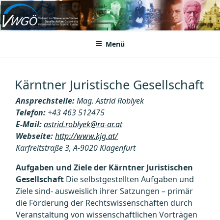
Zum
Inhalt
VWGÖ
Federation of Austrian Scientific Societies
springen
Menü
Kärntner Juristische Gesellschaft
Ansprechstelle:
Mag. Astrid Roblyek
Telefon:
+43 463 512475
E-Mail:
astrid.roblyek@ra-ar.at
Webseite:
http://www.kjg.at/
Karfreitstraße 3, A-9020 Klagenfurt
Aufgaben und Ziele der Kärntner Juristischen
Gesellschaft
Die selbstgestellten Aufgaben und
Ziele sind- ausweislich ihrer Satzungen – primär
die Förderung der Rechtswissenschaften durch
Veranstaltung von wissenschaftlichen Vorträgen