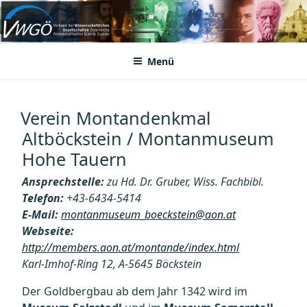
Zum
Inhalt
VWGÖ
Federation of Austrian Scientific Societies
springen
Menü
Verein Montandenkmal
Altböckstein / Montanmuseum
Hohe Tauern
Ansprechstelle:
zu Hd. Dr. Gruber, Wiss. Fachbibl.
Telefon:
+43-6434-5414
E-Mail:
montanmuseum_boeckstein@aon.at
Webseite:
http://members.aon.at/montande/index.html
Karl-Imhof-Ring 12, A-5645 Böckstein
Der Goldbergbau ab dem Jahr 1342 wird im