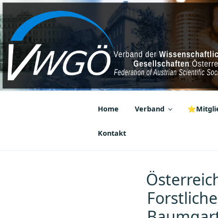
Zum
Inhalt
springen
VWGÖ
Federation of Austrian Scientif
Home
Verband
⭐Mitglie
Kontakt
Österreic
Forstlich
Baumgar