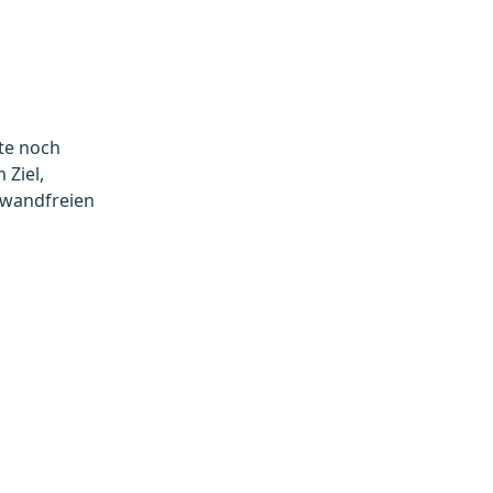
ste noch
 Ziel,
nwandfreien