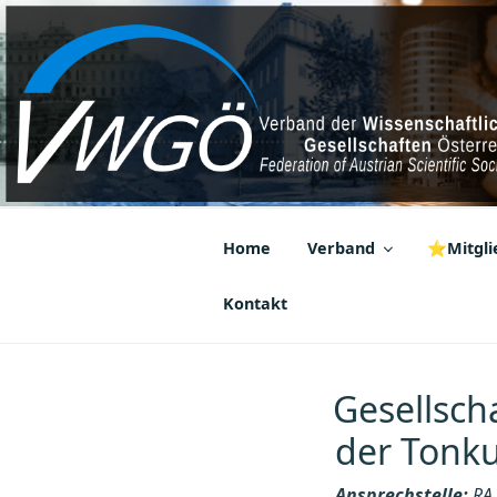
Zum
Inhalt
springen
VWGÖ
Federation of Austrian Scientif
Home
Verband
⭐Mitglie
Kontakt
Gesellsch
der Tonku
Ansprechstelle:
RA 