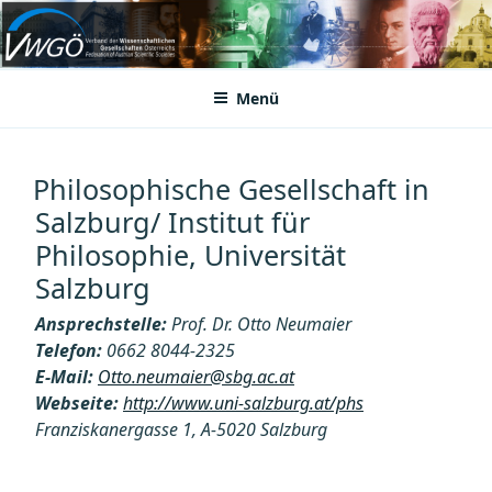
Zum
Inhalt
VWGÖ
Federation of Austrian Scientific Societies
springen
Menü
Philosophische Gesellschaft in
Salzburg/ Institut für
Philosophie, Universität
Salzburg
Ansprechstelle:
Prof. Dr. Otto Neumaier
Telefon:
0662 8044-2325
E-Mail:
Otto.neumaier@sbg.ac.at
Webseite:
http://www.uni-salzburg.at/phs
Franziskanergasse 1, A-5020 Salzburg