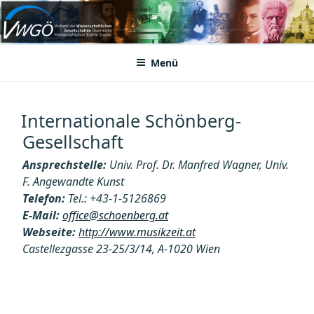
Zum
Inhalt
VWGÖ
Federation of Austrian Scientific Societies
springen
Menü
Internationale Schönberg-
Gesellschaft
Ansprechstelle:
Univ. Prof. Dr. Manfred Wagner, Univ.
F. Angewandte Kunst
Telefon:
Tel.: +43-1-5126869
E-Mail:
office@schoenberg.at
Webseite:
http://www.musikzeit.at
Castellezgasse 23-25/3/14, A-1020 Wien