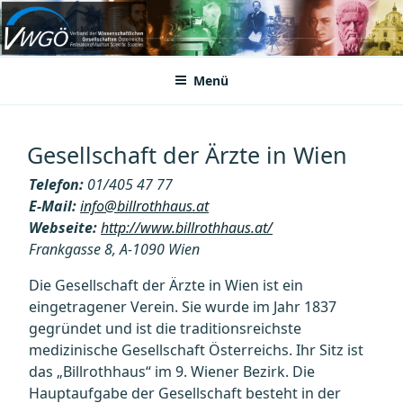
Zum
Inhalt
VWGÖ
Federation of Austrian Scientific Societies
springen
Menü
Gesellschaft der Ärzte in Wien
Telefon:
01/405 47 77
E-Mail:
info@billrothhaus.at
Webseite:
http://www.billrothhaus.at/
Frankgasse 8, A-1090 Wien
Die Gesellschaft der Ärzte in Wien ist ein
eingetragener Verein. Sie wurde im Jahr 1837
gegründet und ist die traditionsreichste
medizinische Gesellschaft Österreichs. Ihr Sitz ist
das „Billrothhaus“ im 9. Wiener Bezirk. Die
Hauptaufgabe der Gesellschaft besteht in der