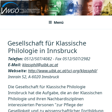
Zum
Inhalt
VWGÖ
Federation of Austrian Scientific Societies
springen
Menü
Gesellschaft für Klassische
Philologie in Innsbruck
Telefon:
0512/507/4082 - Fax 0512/507/2982
E-Mail:
klassphil@uibk.ac.at
Webseite:
http://www.uibk.ac.at/sci-org/klassphil/
Innrain 52, A-6020 Innsbruck
Die Gesellschaft für Klassische Philologie
Innsbruck hat die Aufgabe, die an der Klassischen
Philologie und ihren Nachbardisziplinen
interessierten Personen "zur Pflege der
Geselligkeit und zu wissenschaftlicher Fortbildung