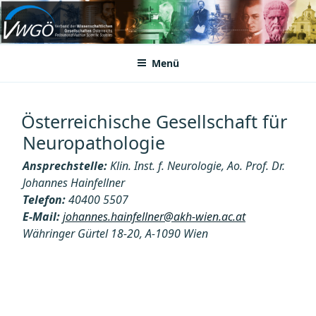
Zum
Inhalt
VWGÖ
Federation of Austrian Scientific Societies
springen
Menü
Österreichische Gesellschaft für
Neuropathologie
Ansprechstelle:
Klin. Inst. f. Neurologie, Ao. Prof. Dr.
Johannes Hainfellner
Telefon:
40400 5507
E-Mail:
johannes.hainfellner@akh-wien.ac.at
Währinger Gürtel 18-20, A-1090 Wien