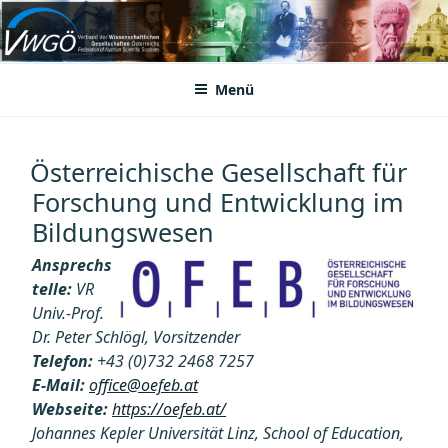
Zum
Inhalt
VWGÖ
Federation of Austrian Scientific Societies
springen
Menü
Österreichische Gesellschaft für
Forschung und Entwicklung im
Bildungswesen
Ansprechs
telle:
VR
Univ.-Prof.
Dr. Peter Schlögl, Vorsitzender
Telefon:
+43 (0)732 2468 7257
E-Mail:
office@oefeb.at
Webseite:
https://oefeb.at/
Johannes Kepler Universität Linz, School of Education,