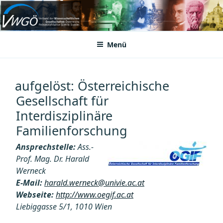
Zum
Inhalt
VWGÖ
Federation of Austrian Scientific Societies
springen
Menü
aufgelöst: Österreichische
Gesellschaft für
Interdisziplinäre
Familienforschung
Ansprechstelle:
Ass.-
Prof. Mag. Dr. Harald
Werneck
E-Mail:
harald.werneck@univie.ac.at
Webseite:
http://www.oegif.ac.at
Liebiggasse 5/1, 1010 Wien