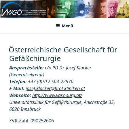
Zum
Inhalt
VWGÖ
Federation of Austrian Scientific Societies
springen
Menü
Österreichische Gesellschaft für
Gefäßchirurgie
Ansprechstelle:
c/o PD Dr. Josef Klocker
(Generalsekretär)
Telefon:
+43 (0)512 504-22570
E-Mail:
josef.klocker@tirol-kliniken.at
Webseite:
http://www.vasc-surg.at/
Universitätsklinik für Gefäßchirurgie, Anichstraße 35,
6020 Innsbruck
ZVR-Zahl: 090252606