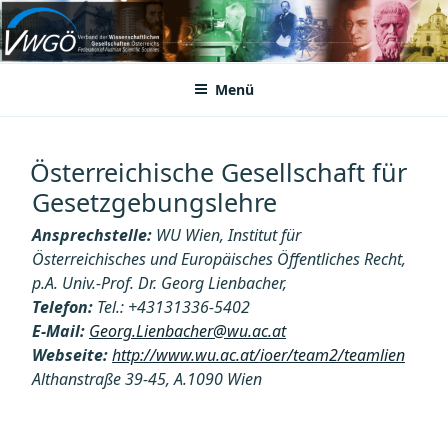
Zum
Inhalt
VWGÖ
Federation of Austrian Scientific Societies
springen
Menü
Österreichische Gesellschaft für
Gesetzgebungslehre
Ansprechstelle:
WU Wien, Institut für
Österreichisches und Europäisches Öffentliches Recht,
p.A. Univ.-Prof. Dr. Georg Lienbacher,
Telefon:
Tel.: +43131336-5402
E-Mail:
Georg.Lienbacher@wu.ac.at
Webseite:
http://www.wu.ac.at/ioer/team2/teamlien
Althanstraße 39-45, A.1090 Wien