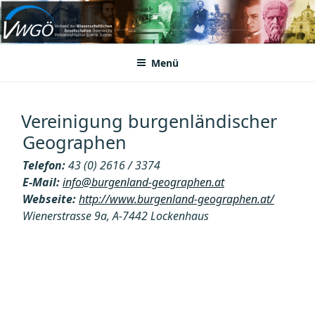
Zum
Inhalt
VWGÖ
Federation of Austrian Scientific Societies
springen
Menü
Vereinigung burgenländischer
Geographen
Telefon:
43 (0) 2616 / 3374
E-Mail:
info@burgenland-geographen.at
Webseite:
http://www.burgenland-geographen.at/
Wienerstrasse 9a, A-7442 Lockenhaus