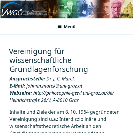
Zum
Inhalt
VWGÖ
Federation of Austrian Scientific Societies
springen
Menü
Vereinigung für
wissenschaftliche
Grundlagenforschung
Ansprechstelle:
Dr. J. C. Marek
E-Mail:
johann.marek@uni-graz.at
Webseite:
http://philosophie-gewi.uni-graz.at/de/
Heinrichstraße 26/V, A-8010 Graz
Inhalte und Ziele der am 8. 10. 1964 gegründeten
Vereinigung sind u.a.: Interdisziplinäre und
wissenschaftstheoretische Arbeit an den