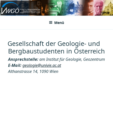
Zum
Inhalt
VWGÖ
Federation of Austrian Scientific Societies
springen
Menü
Gesellschaft der Geologie- und
Bergbaustudenten in Österreich
Ansprechstelle:
am Institut für Geologie, Geozentrum
E-Mail:
geologie@univie.ac.at
Althanstrasse 14, 1090 Wien