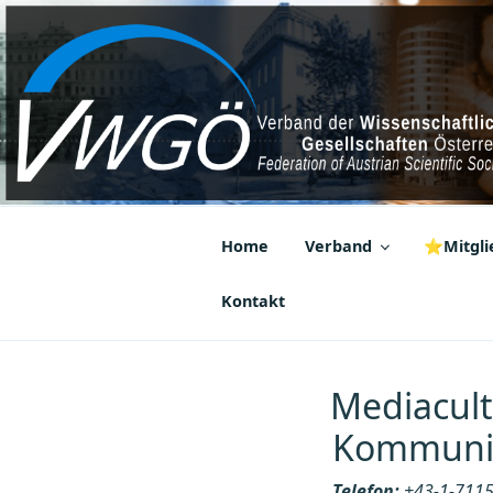
Zum
Inhalt
springen
VWGÖ
Federation of Austrian Scientif
Home
Verband
⭐Mitglie
Kontakt
Mediacult 
Kommunik
Telefon:
+43-1-7115