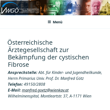
Zum
Inhalt
VWGÖ
Federation of Austrian Scientific Societies
springen
Menü
Österreichische
Ärztegesellschaft zur
Bekämpfung der cystischen
Fibrose
Ansprechstelle:
Abt. für Kinder- und Jugendheilkunde,
Herrn Primarius Univ. Prof. Dr. Manfred Götz
Telefon:
49150/2808
E-Mail:
manfred.goetz@wienkav.at
Wilhelminenspital, Montleartstr. 37, A-1171 Wien