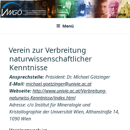
Zum
Inhalt
VWGÖ
Federation of Austrian Scientific Societies
springen
Menü
Verein zur Verbreitung
naturwissenschaftlicher
Kenntnisse
Ansprechstelle:
Präsident: Dr. Michael Götzinger
E-Mail:
michael.goetzinger@univie.ac.at
Webseite:
http://www.univie.ac.at/Verbreitung-
naturwiss-Kenntnisse/index.html
Adresse: c/o Institut für Mineralogie und
Kristallographie der Universität Wien, Althanstraße 14,
1090 Wien