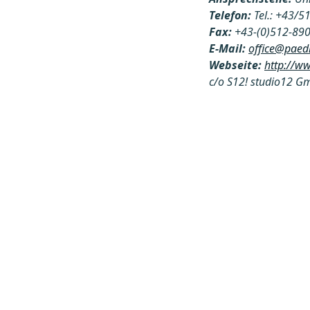
Telefon:
Tel.: +43/
Fax:
+43-(0)512-89
E-Mail:
office@paedi
Webseite:
http://ww
c/o S12! studio12 Gm