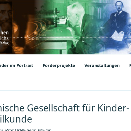
ic Societies
der im Portrait
Förderprojekte
Veranstaltungen
hische Gesellschaft für Kinder
ilkunde
v.-Prof.Dr.Wilhelm Müller