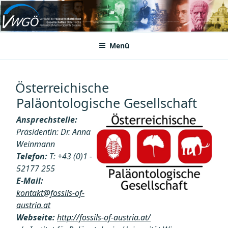
Zum
Inhalt
VWGÖ
Federation of Austrian Scientific Societies
springen
Menü
Österreichische
Paläontologische Gesellschaft
Ansprechstelle:
Präsidentin: Dr. Anna
Weinmann
Telefon:
T: +43 (0)1 -
52177 255
E-Mail:
kontakt@fossils-of-
austria.at
Webseite:
http://fossils-of-austria.at/