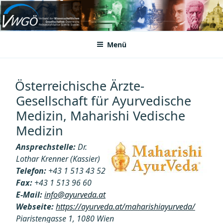
Zum
Inhalt
VWGÖ
Federation of Austrian Scientific Societies
springen
Menü
Österreichische Ärzte-
Gesellschaft für Ayurvedische
Medizin, Maharishi Vedische
Medizin
Ansprechstelle:
Dr.
Lothar Krenner (Kassier)
Telefon:
+43 1 513 43 52
Fax:
+43 1 513 96 60
E-Mail:
info@ayurveda.at
Webseite:
https://ayurveda.at/maharishiayurveda/
Piaristengasse 1, 1080 Wien