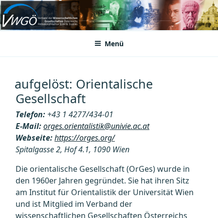
Zum
Inhalt
VWGÖ
Federation of Austrian Scientific Societies
springen
Menü
aufgelöst: Orientalische
Gesellschaft
Telefon:
+43 1 4277/434-01
E-Mail:
orges.orientalistik@univie.ac.at
Webseite:
https://orges.org/
Spitalgasse 2, Hof 4.1, 1090 Wien
Die orientalische Gesellschaft (OrGes) wurde in
den 1960er Jahren gegründet. Sie hat ihren Sitz
am Institut für Orientalistik der Universität Wien
und ist Mitglied im Verband der
wissenschaftlichen Gesellschaften Österreichs