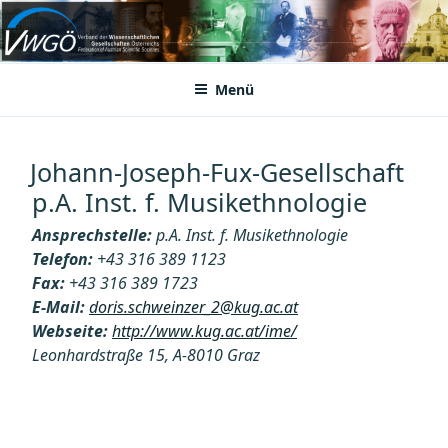
Zum
Inhalt
VWGÖ
Federation of Austrian Scientific Societies
springen
Menü
Johann-Joseph-Fux-Gesellschaft
p.A. Inst. f. Musikethnologie
Ansprechstelle:
p.A. Inst. f. Musikethnologie
Telefon:
+43 316 389 1123
Fax:
+43 316 389 1723
E-Mail:
doris.schweinzer_2@kug.ac.at
Webseite:
http://www.kug.ac.at/ime/
Leonhardstraße 15, A-8010 Graz