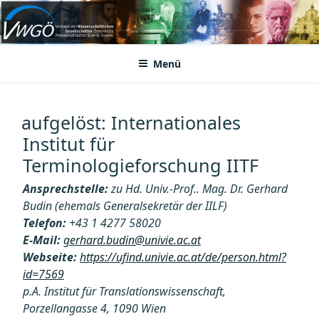
Zum
Inhalt
VWGÖ
Federation of Austrian Scientific Societies
springen
Menü
aufgelöst: Internationales
Institut für
Terminologieforschung IITF
Ansprechstelle:
zu Hd. Univ.-Prof.. Mag. Dr. Gerhard
Budin (ehemals Generalsekretär der IILF)
Telefon:
+43 1 4277 58020
E-Mail:
gerhard.budin@univie.ac.at
Webseite:
https://ufind.univie.ac.at/de/person.html?
id=7569
p.A. Institut für Translationswissenschaft,
Porzellangasse 4, 1090 Wien